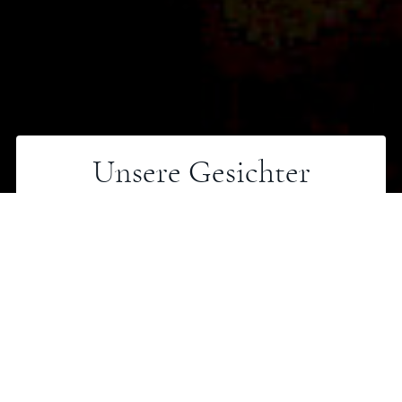
Unsere Gesichter
Gegründet 1984 von einigen spielwütigen
Student*innen, sind heute im Tollhaus engagierte
Theaterleute versammelt, die ihre
Bühnenfähigkeiten durch kontinuierliches Training
und regelmäßige Weiterbildung ständig erweitert
haben.
Zum festen Kern der Truppe kommen immer wieder
neue Mitglieder hinzu. Diejenigen, die bleiben, teilen
mit den alten Hasen die Leidenschaft für das